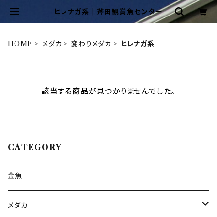
ヒレナガ系 | 斧田観賞魚センター
HOME
メダカ
変わりメダカ
ヒレナガ系
該当する商品が見つかりませんでした。
CATEGORY
金魚
メダカ